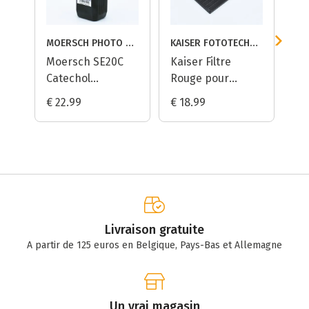
MOERSCH PHOTO CHEMIE
KAISER FOTOTECHNIK
Moersch SE20C
Kaiser Filtre
Ka
Catechol
Rouge pour
Sa
Révélateur Papier
Darkroom
Fi
€ 22.99
€ 18.99
€ 
- 1L
Safelight
Livraison gratuite
A partir de 125 euros en Belgique, Pays-Bas et Allemagne
Un vrai magasin