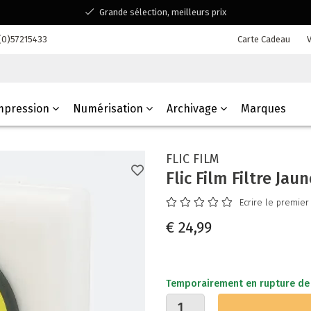
Grande sélection, meilleurs prix
Disponible pour toutes vos questions
(0)57215433
Carte Cadeau
V
Shopping dans une entreprise familiale belge
mpression
Numérisation
Archivage
Marques
FLIC FILM
Flic Film Filtre Ja
Ecrire le premier
€ 24,99
Temporairement en rupture de