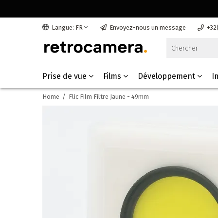
Langue: FR
Envoyez-nous un message
+32
Prise de vue
Films
Développement
I
Home
/
Flic Film Filtre Jaune - 49mm