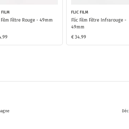
C FILM
FLIC FILM
c Film Filtre Rouge - 49mm
Flic Film Filtre Infrarouge -
49mm
4.99
€ 34.99
magne
Déc