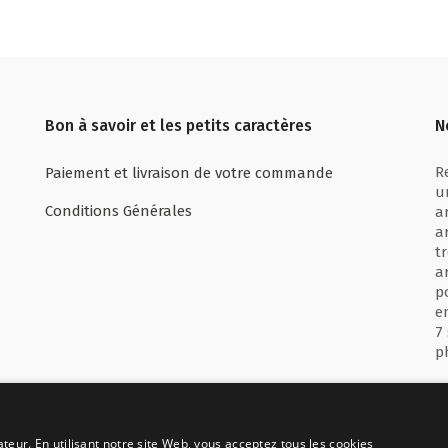
Bon à savoir et les petits caractères
N
R
Paiement et livraison de votre commande
u
Conditions Générales
a
a
t
a
p
e
7
p
ateur. En utilisant notre site Web, vous acceptez tous les cookies