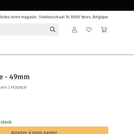
isitez notre magasin : Stationsstraat 19, 8900 Ypres, Belgique
une - 49mm
 avis
| FF38981F
 stock
Ajouter à mon panier