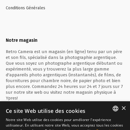
Conditions Générales
Notre magasin
Retro Camera est un magasin (en ligne) tenu par un père
et son fils, spécialisé dans la photographie argentique.
Que vous soyez un photographe argentique débutant ou
expérimenté, vous y trouverez la plus large gamme
d'appareils photo argentiques (instantanés), de films, de
fournitures pour chambre noire, de papier photo et bien
plus encore. Commandez 24 heures sur 24 et 7 jours sur 7
sur notre site web ou visitez notre magasin physique à
Ypres!
×
Ce site Web utilise des cookies
Notre site Web utilise des cookies pour améliorer l'expérience
ENGLISH
utilisateur. En utilisant notre site Web, vous acceptez tous les cookies
Paiement sécurisé avec