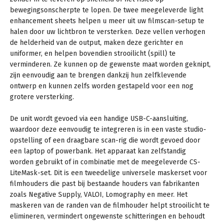
bewegingsonscherpte te lopen. De twee meegeleverde light
enhancement sheets helpen u meer uit uw filmscan-setup te
halen door uw lichtbron te versterken. Deze vellen verhogen
de helderheid van de output, maken deze gerichter en
uniformer, en helpen bovendien strooilicht (spill) te
verminderen. Ze kunnen op de gewenste maat worden geknipt,
zijn eenvoudig aan te brengen dankzij hun zelfklevende
ontwerp en kunnen zelfs worden gestapeld voor een nog
grotere versterking.
De unit wordt gevoed via een handige USB-C-aansluiting,
waardoor deze eenvoudig te integreren is in een vaste studio-
opstelling of een draagbare scan-rig die wordt gevoed door
een laptop of powerbank. Het apparaat kan zelfstandig
worden gebruikt of in combinatie met de meegeleverde CS-
LiteMask-set. Dit is een tweedelige universele maskerset voor
filmhouders die past bij bestaande houders van fabrikanten
zoals Negative Supply, VALOI, Lomography en meer. Het
maskeren van de randen van de filmhouder helpt strooilicht te
elimineren, vermindert ongewenste schitteringen en behoudt