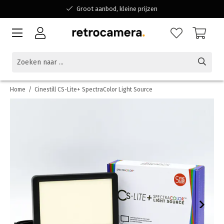
Groot aanbod, kleine prijzen
Bereikbaar voor al jouw vragen
Winkelen bij een Belgisch familiebedrijf
Home
/
Cinestill CS-Lite+ SpectraColor Light Source