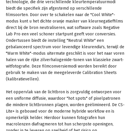
technologie, die drie verschillende kleurtemperatuurmodi
biedt die specifiek zijn afgestemd op verschillende
filmsoorten. Door over te schakelen naar de "Cool White"-
modus kunt u het dichte oranje masker van kleurnegatieffilms
direct bij de bron neutraliseren, wat software zoals Negative
Lab Pro een veel schoner startpunt geeft voor conversies.
Ondertussen biedt de instelling "Neutral White" een
gebalanceerd spectrum voor levendige kleurendia's, terwijl de
"Warm White"-modus uitermate geschikt is voor het naar voren
halen van de rijke zilverhalogenide-tonen van klassieke zwart-
witfotografie. Deze filmconversiemodi worden bereikt door
gebruik te maken van de meegeleverde Calibration Sheets
(kalibratievellen).
Het oppervlak van de lichtbron is zorgvuldig ontworpen voor
een uniforme diffusie, waardoor "hot spots" of pixelpatronen
die mindere lichtbronnen plagen, worden geëlimineerd. De CS-
Lite+ is gebouwd voor de moderne hybride workflow en is
opmerkelijk helder. Hierdoor kunnen fotografen hun
macrolenzen diafragmeren tot hun scherpste openingen,
zonder in te leveren op snelheid of het risico op