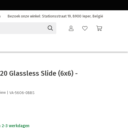
n
Bezoek onze winkel: Stationsstraat 19, 8900 Ieper, België
20 Glassless Slide (6x6) -
view
| VA-56O6-0BBS
n 2-3 werkdagen