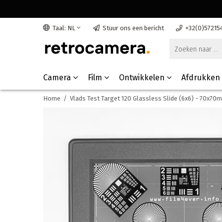
Taal: NL
Stuur ons een bericht
+32(0)57215
Camera
Film
Ontwikkelen
Afdrukken
Home
/
Vlads Test Target 120 Glassless Slide (6x6) - 70x70