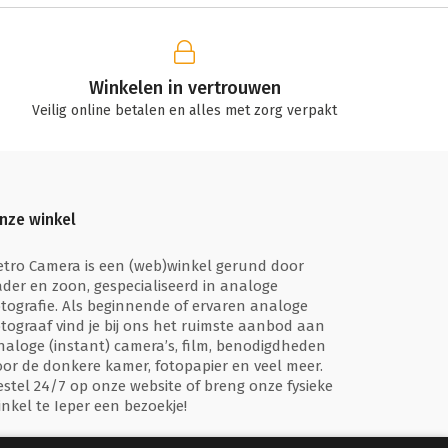
Winkelen in vertrouwen
Veilig online betalen en alles met zorg verpakt
nze winkel
etro Camera is een (web)winkel gerund door
ader en zoon, gespecialiseerd in analoge
otografie. Als beginnende of ervaren analoge
otograaf vind je bij ons het ruimste aanbod aan
naloge (instant) camera’s, film, benodigdheden
oor de donkere kamer, fotopapier en veel meer.
estel 24/7 op onze website of breng onze fysieke
inkel te Ieper een bezoekje!