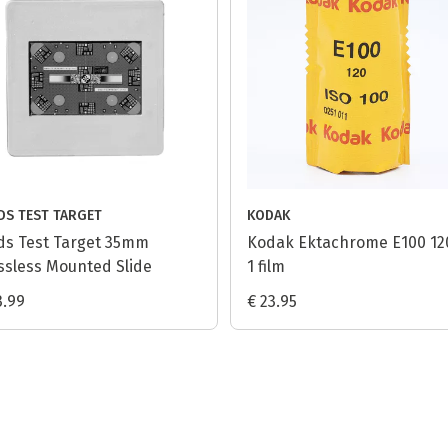
DS TEST TARGET
KODAK
ds Test Target 35mm
Kodak Ektachrome E100 12
ssless Mounted Slide
1 film
3.99
€ 23.95