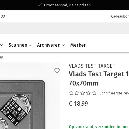
Groot aanbod, kleine prijzen
Bereikbaar voor al jouw vragen
433
Cadeaubo
Winkelen bij een Belgisch familiebedrijf
Scannen
Archiveren
Merken
mm
VLADS TEST TARGET
Vlads Test Target 1
70x70mm
Schrijf eerste re
€ 18,99
Op voorraad, verzonden binne