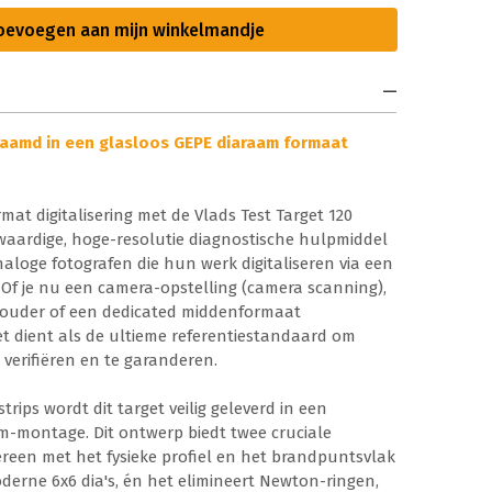
oevoegen aan mijn winkelmandje
eraamd in een glasloos GEPE diaraam formaat
at digitalisering met de Vlads Test Target 120
ogwaardige, hoge-resolutie diagnostische hulpmiddel
naloge fotografen die hun werk digitaliseren via een
Of je nu een camera-opstelling (camera scanning),
ouder of een dedicated middenformaat
get dient als de ultieme referentiestandaard om
 verifiëren en te garanderen.
strips wordt dit target veilig geleverd in een
m-montage. Dit ontwerp biedt twee cruciale
reen met het fysieke profiel en het brandpuntsvlak
erne 6x6 dia's, én het elimineert Newton-ringen,