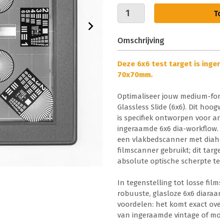
T
Omschrijving
Deze 6x6 test target is ing
70x70mm.
Optimaliseer jouw medium-form
Glassless Slide (6x6). Dit ho
is specifiek ontworpen voor a
ingeraamde 6x6 dia-workflow. 
een vlakbedscanner met diah
filmscanner gebruikt; dit tar
absolute optische scherpte te
In tegenstelling tot losse film
robuuste, glasloze 6x6 diaraa
voordelen: het komt exact ove
van ingeraamde vintage of mod