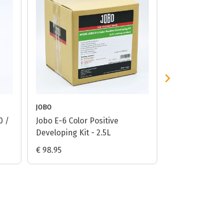
JOBO
BELLINI FOTO
0 /
Jobo E-6 Color Positive
Bellini E-6 Col
Developing Kit - 2.5L
Bath Processin
€ 98.95
€ 44.99