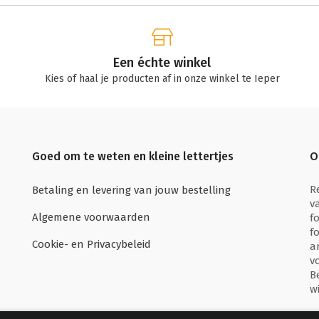
Een échte winkel
Kies of haal je producten af in onze winkel te Ieper
Goed om te weten en kleine lettertjes
O
R
Betaling en levering van jouw bestelling
v
Algemene voorwaarden
f
f
Cookie- en Privacybeleid
a
v
B
w