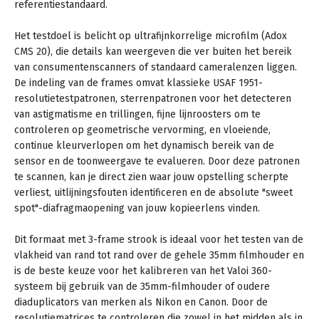
referentiestandaard.
Het testdoel is belicht op ultrafijnkorrelige microfilm (Adox
CMS 20), die details kan weergeven die ver buiten het bereik
van consumentenscanners of standaard cameralenzen liggen.
De indeling van de frames omvat klassieke USAF 1951-
resolutietestpatronen, sterrenpatronen voor het detecteren
van astigmatisme en trillingen, fijne lijnroosters om te
controleren op geometrische vervorming, en vloeiende,
continue kleurverlopen om het dynamisch bereik van de
sensor en de toonweergave te evalueren. Door deze patronen
te scannen, kan je direct zien waar jouw opstelling scherpte
verliest, uitlijningsfouten identificeren en de absolute "sweet
spot"-diafragmaopening van jouw kopieerlens vinden.
Dit formaat met 3-frame strook is ideaal voor het testen van de
vlakheid van rand tot rand over de gehele 35mm filmhouder en
is de beste keuze voor het kalibreren van het Valoi 360-
systeem bij gebruik van de 35mm-filmhouder of oudere
diaduplicators van merken als Nikon en Canon. Door de
resolutiematrices te controleren die zowel in het midden als in