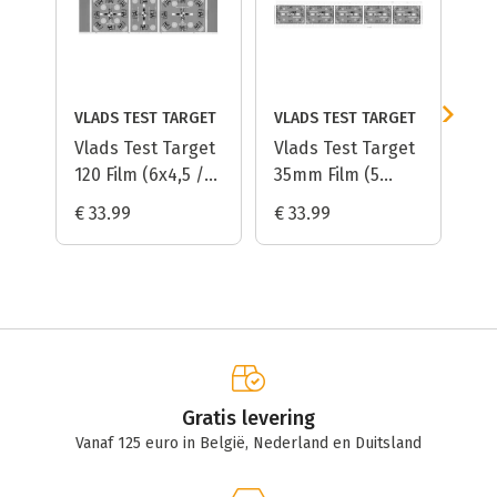
VLADS TEST TARGET
VLADS TEST TARGET
VA
Vlads Test Target
Vlads Test Target
Va
120 Film (6x4,5 /
35mm Film (5
35
6x6 / 6x7)
Frames)
(S
€ 33.99
€ 33.99
€ 
Gratis levering
Vanaf 125 euro in België, Nederland en Duitsland