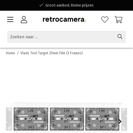
Groot aanbod, kleine prijzen
Bereikbaar voor al jouw vragen
Winkelen bij een Belgisch familiebedrijf
Home
/
Vlads Test Target 35mm Film (3 Frames)