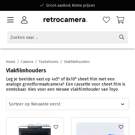
Groot aanbod, kleine prijzen
Bereikbaar voor al jouw vragen
Winkelen bij een Belgisch familiebedrijf
Home
/
Camera
/
Toebehoren
/
Vlakfilmhouders
Vlakfilmhouders
Leg je beelden vast op 4x5" of 8x10" sheet film met een
analoge grootformaatcamera? Een cassette voor sheet film is
onmisbaar. Kies voor een nieuwe vlakfilmhouder van Toyo.