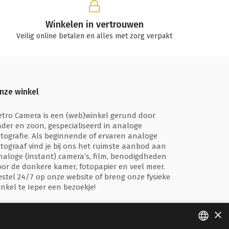
Winkelen in vertrouwen
Veilig online betalen en alles met zorg verpakt
nze winkel
etro Camera is een (web)winkel gerund door
ader en zoon, gespecialiseerd in analoge
otografie. Als beginnende of ervaren analoge
otograaf vind je bij ons het ruimste aanbod aan
naloge (instant) camera’s, film, benodigdheden
oor de donkere kamer, fotopapier en veel meer.
estel 24/7 op onze website of breng onze fysieke
inkel te Ieper een bezoekje!
×