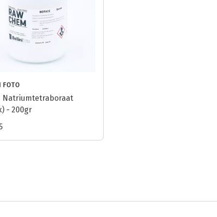
I FOTO
ni Natriumtetraboraat
) - 200gr
5