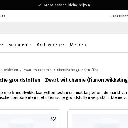
Groot aanbod, kleine prijzen
Bereikbaar voor al jouw vragen
433
Cadeaubo
Winkelen bij een Belgisch familiebedrijf
Scannen
Archiveren
Merken
ntwikkelen
/
Zwart-wit chemie
/
Chemische grondstoffen
he grondstoffen - Zwart-wit chemie (Filmontwikkeling
 die ene filmontwikkelaar willen testen die niet langer om de markt ve
ische componenten met chemische grondstoffen verpakt in kleine vo