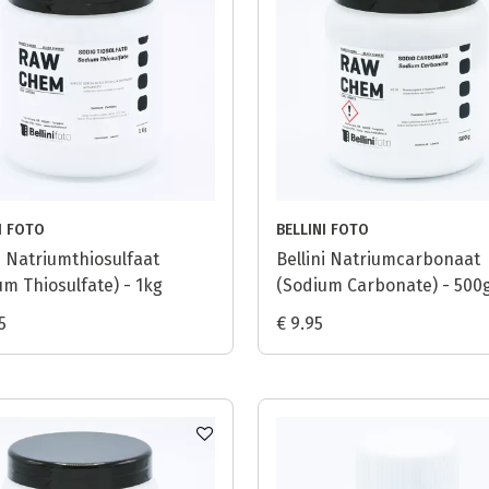
I FOTO
BELLINI FOTO
i Natriumthiosulfaat
Bellini Natriumcarbonaat
um Thiosulfate) - 1kg
(Sodium Carbonate) - 500
5
€ 9.95