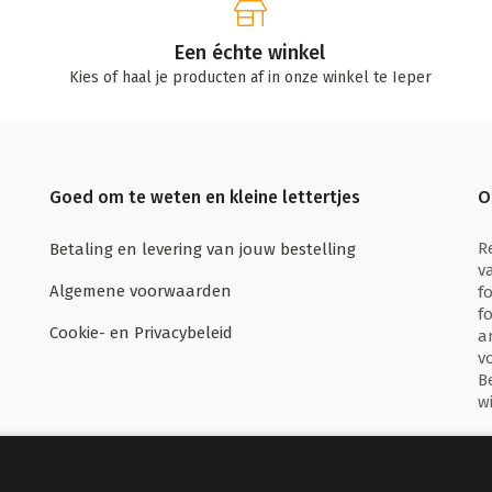
Een échte winkel
Kies of haal je producten af in onze winkel te Ieper
Goed om te weten en kleine lettertjes
O
R
Betaling en levering van jouw bestelling
v
Algemene voorwaarden
f
f
Cookie- en Privacybeleid
a
v
B
w