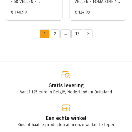
- 50 VELLEN -
VELLEN - FOMATONE 132
Multigrade V RC
MG Classic
€ 140.99
€ 124.99
Portfolio
1
2
...
17
Gratis levering
Vanaf 125 euro in België, Nederland en Duitsland
Een échte winkel
Kies of haal je producten af in onze winkel te Ieper