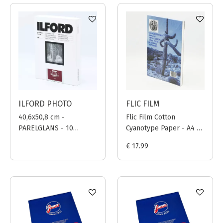
ILFORD PHOTO
FLIC FILM
40,6x50,8 cm -
Flic Film Cotton
PARELGLANS - 10
Cyanotype Paper - A4 -
VELLEN - Multigrade V
30 VELLEN
€ 17.99
RC Portfolio