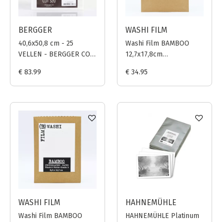
BERGGER
WASHI FILM
40,6x50,8 cm - 25
Washi Film BAMBOO
VELLEN - BERGGER COT
12,7x17,8cm
320
Photographic Paper
€ 83.99
€ 34.95
B&W grade 3 - 110gr 12
sheets
WASHI FILM
HAHNEMÜHLE
Washi Film BAMBOO
HAHNEMÜHLE Platinum