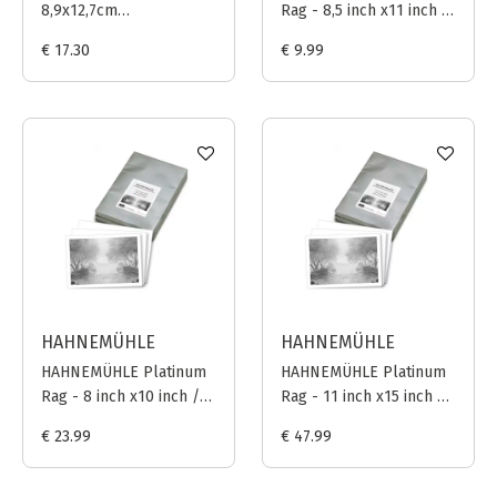
8,9x12,7cm
Rag - 8,5 inch x11 inch /
Photographic Paper
21,6x27,9 cm - 5 vellen
€ 17.30
€ 9.99
B&W grade 3 - 110gr 12
sheets
HAHNEMÜHLE
HAHNEMÜHLE
HAHNEMÜHLE Platinum
HAHNEMÜHLE Platinum
Rag - 8 inch x10 inch /
Rag - 11 inch x15 inch /
20,3x25,4 cm - 25 vellen
27,9x38,1 cm - 25 vellen
€ 23.99
€ 47.99