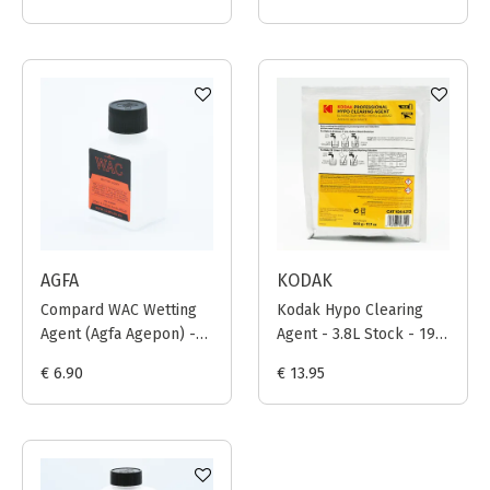
AGFA
KODAK
Compard WAC Wetting
Kodak Hypo Clearing
Agent (Agfa Agepon) -
Agent - 3.8L Stock - 19L
125ml
Working Solution
€ 6.90
€ 13.95