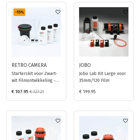
-15
%
RETRO CAMERA
JOBO
Starterskit voor Zwart-
Jobo Lab Kit Large voor
wit Filmontwikkeling -
35mm/120 Film
Ilford / 500ml
€ 107.95
€ 127.21
€ 199.95