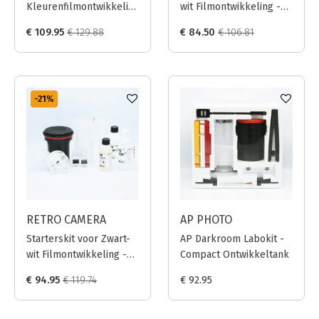
Kleurenfilmontwikkeling
wit Filmontwikkeling -
- Tetenal / 1L
CineStill / 1000ml
€ 109.95
€ 129.88
€ 84.50
€ 106.81
-21
%
RETRO CAMERA
AP PHOTO
Starterskit voor Zwart-
AP Darkroom Labokit -
wit Filmontwikkeling -
Compact Ontwikkeltank
Bellini / 250ml
€ 94.95
€ 119.74
€ 92.95