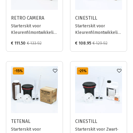
RETRO CAMERA
CINESTILL
Starterskit voor
Starterskit voor
Kleurenfilmontwikkeling
Kleurenfilmontwikkeling
- Bellini / 1L
- CineStill / Quart
€ 111.50
€ 133.92
€ 108.95
€ 129.92
-15
%
-21
%
TETENAL
CINESTILL
Starterskit voor
Starterskit voor Zwart-