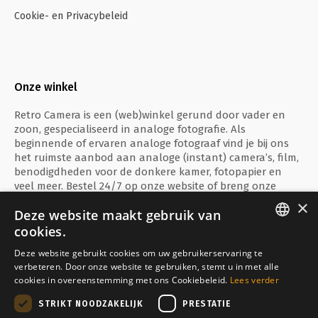
Cookie- en Privacybeleid
Onze winkel
Retro Camera is een (web)winkel gerund door vader en
zoon, gespecialiseerd in analoge fotografie. Als
beginnende of ervaren analoge fotograaf vind je bij ons
het ruimste aanbod aan analoge (instant) camera’s, film,
benodigdheden voor de donkere kamer, fotopapier en
veel meer. Bestel 24/7 op onze website of breng onze
fysieke winkel te Ieper een bezoekje!
×
Deze website maakt gebruik van
cookies.
ENGLISH
Deze website gebruikt cookies om uw gebruikerservaring te
verbeteren. Door onze website te gebruiken, stemt u in met alle
FRANÇAIS
Veilig betalen met
cookies in overeenstemming met ons Cookiebeleid.
Lees verder
NEDERLANDS
STRIKT NOODZAKELIJK
PRESTATIE