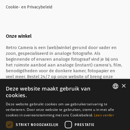
Cookie- en Privacybeleid
Onze winkel
Retro Camera is een (web)winkel gerund door vader en
zoon, gespecialiseerd in analoge fotografie. Als
beginnende of ervaren analoge fotograaf vind je bij ons
het ruimste aanbod aan analoge (instant) camera’s, film,
benodigdheden voor de donkere kamer, fotopapier en
veel meer. Bestel 24/7 op onze website of breng onze
fysieke winkel te Ieper een bezoekje!
×
Deze website maakt gebruik van
cookies.
ENGLISH
Deze website gebruikt cookies om uw gebruikerservaring te
verbeteren. Door onze website te gebruiken, stemt u in met alle
FRANÇAIS
Veilig betalen met
cookies in overeenstemming met ons Cookiebeleid.
Lees verder
NEDERLANDS
STRIKT NOODZAKELIJK
PRESTATIE