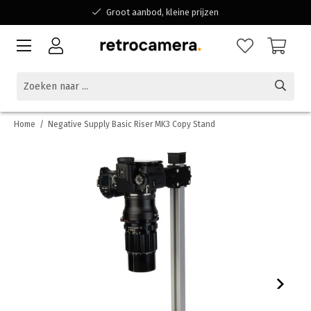
Groot aanbod, kleine prijzen
Bereikbaar voor al jouw vragen
Winkelen bij een Belgisch familiebedrijf
Home
/
Negative Supply Basic Riser MK3 Copy Stand