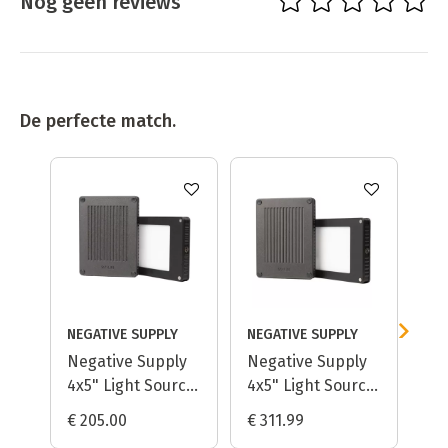
Nog geen reviews
De perfecte match.
NEGATIVE SUPPLY
NEGATIVE SUPPLY
NE
Negative Supply
Negative Supply
Ne
4x5" Light Source
4x5" Light Source
Ba
Basic MK2 (97 CRI)
Basic MK2 (99
12
€ 205.00
€ 311.99
€ 
CRI)
Fi