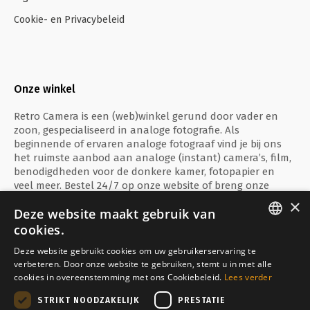
Cookie- en Privacybeleid
Onze winkel
Retro Camera is een (web)winkel gerund door vader en
zoon, gespecialiseerd in analoge fotografie. Als
beginnende of ervaren analoge fotograaf vind je bij ons
het ruimste aanbod aan analoge (instant) camera’s, film,
benodigdheden voor de donkere kamer, fotopapier en
veel meer. Bestel 24/7 op onze website of breng onze
fysieke winkel te Ieper een bezoekje!
×
Deze website maakt gebruik van
cookies.
ENGLISH
Deze website gebruikt cookies om uw gebruikerservaring te
verbeteren. Door onze website te gebruiken, stemt u in met alle
FRANÇAIS
Veilig betalen met
cookies in overeenstemming met ons Cookiebeleid.
Lees verder
NEDERLANDS
STRIKT NOODZAKELIJK
PRESTATIE