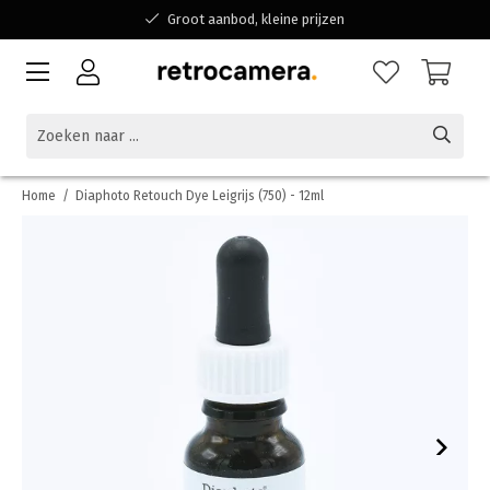
Groot aanbod, kleine prijzen
Bereikbaar voor al jouw vragen
Winkelen bij een Belgisch familiebedrijf
Home
/
Diaphoto Retouch Dye Leigrijs (750) - 12ml