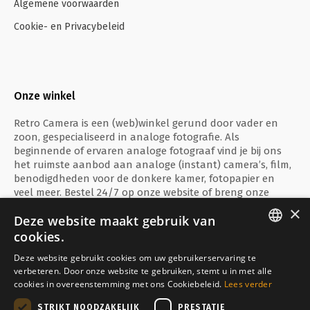
Algemene voorwaarden
Cookie- en Privacybeleid
Onze winkel
Retro Camera is een (web)winkel gerund door vader en
zoon, gespecialiseerd in analoge fotografie. Als
beginnende of ervaren analoge fotograaf vind je bij ons
het ruimste aanbod aan analoge (instant) camera’s, film,
benodigdheden voor de donkere kamer, fotopapier en
veel meer. Bestel 24/7 op onze website of breng onze
fysieke winkel te Ieper een bezoekje!
×
Deze website maakt gebruik van
cookies.
ENGLISH
Deze website gebruikt cookies om uw gebruikerservaring te
verbeteren. Door onze website te gebruiken, stemt u in met alle
FRANÇAIS
Veilig betalen met
cookies in overeenstemming met ons Cookiebeleid.
Lees verder
NEDERLANDS
STRIKT NOODZAKELIJK
PRESTATIE