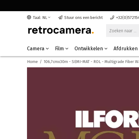
Taal: NL
Stuur ons een bericht
+32(0)57215
Camera
Film
Ontwikkelen
Afdrukken
Home
/
106,7cmx30m - SEMI-MAT - ROL - Multigrade Fiber 