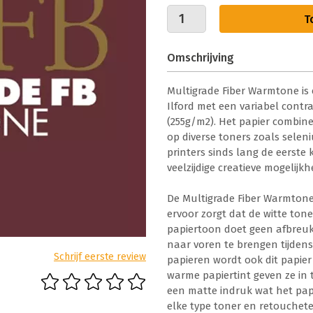
T
Omschrijving
Multigrade Fiber Warmtone is
Ilford met een variabel contra
(255g/m2). Het papier combine
op diverse toners zoals selen
printers sinds lang de eerste 
veelzijdige creatieve mogelij
De Multigrade Fiber Warmton
ervoor zorgt dat de witte to
papiertoon
doet geen afbreuk 
naar voren te brengen tijdens 
Schrijf eerste review
papieren wordt ook dit papier
warme papiertint geven ze in 
een matte indruk wat het pap
elke type toner en retouchet