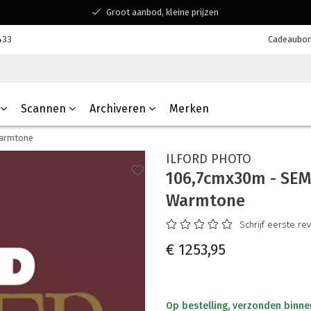
Groot aanbod, kleine prijzen
Bereikbaar voor al jouw vragen
433
Cadeaubo
Winkelen bij een Belgisch familiebedrijf
Scannen
Archiveren
Merken
Warmtone
ILFORD PHOTO
106,7cmx30m - SEMI
Warmtone
Schrijf eerste re
€ 1253,95
Op bestelling, verzonden binne