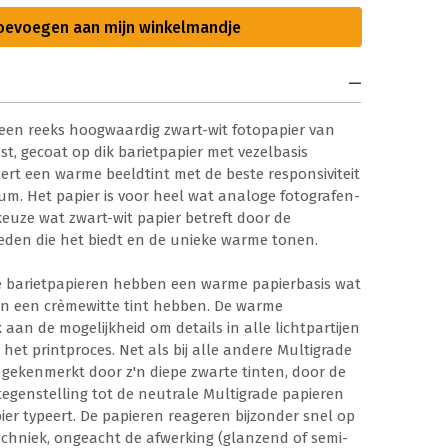
oevoegen aan mijn winkelmandje
 een reeks hoogwaardig zwart-wit fotopapier van
st, gecoat op dik barietpapier met vezelbasis
ert een warme beeldtint met de beste responsiviteit
ium. Het papier is voor heel wat analoge fotografen-
keuze wat zwart-wit papier betreft door de
kheden die het biedt en de unieke warme tonen.
e barietpapieren hebben een warme papierbasis wat
nen een crèmewitte tint hebben. De warme
aan de mogelijkheid om details in alle lichtpartijen
het printproces. Net als bij alle andere Multigrade
 gekenmerkt door z'n diepe zwarte tinten, door de
tegenstelling tot de neutrale Multigrade papieren
ier typeert.
De papieren reageren bijzonder snel op
echniek, ongeacht de afwerking (glanzend of semi-