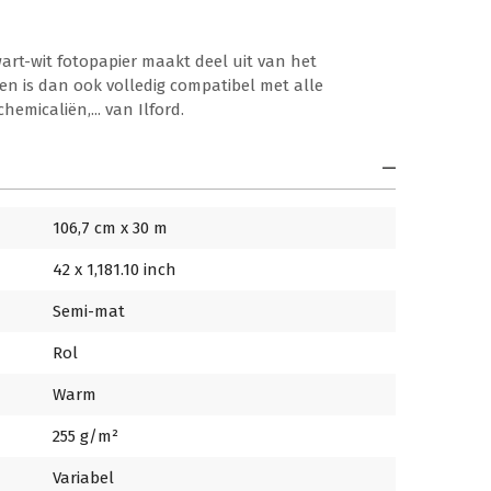
art-wit fotopapier maakt deel uit van het
en is dan ook volledig compatibel met alle
hemicaliën,... van Ilford.
106,7 cm x 30 m
42 x 1,181.10 inch
Semi-mat
Rol
Warm
255 g/m²
Variabel