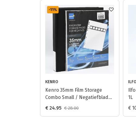
-11
%
KENRO
ILF
Kenro 35mm Film Storage
Ilf
Combo Small / Negatiefbladen
1L
+ Ringmap
€ 24.95
€ 1
€ 28.00