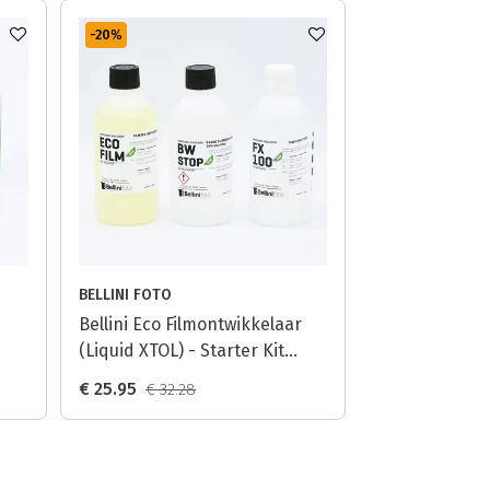
-20
%
BELLINI FOTO
Bellini Eco Filmontwikkelaar
(Liquid XTOL) - Starter Kit
(500ml)
€ 25.95
€ 32.28