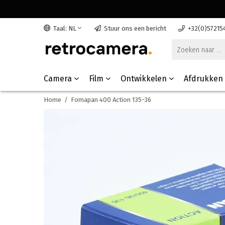
Taal: NL
Stuur ons een bericht
+32(0)57215
Camera
Film
Ontwikkelen
Afdrukken
Home
/
Fomapan 400 Action 135-36