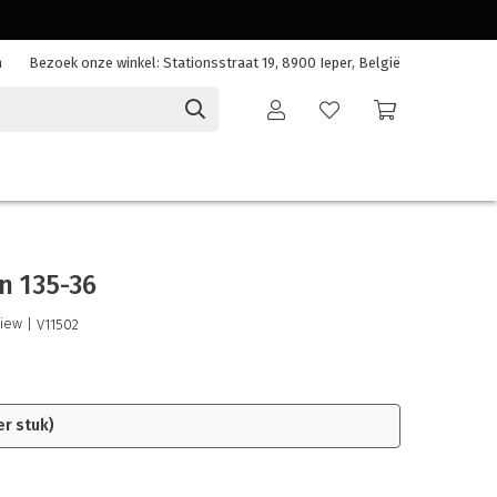
n
Bezoek onze winkel: Stationsstraat 19, 8900 Ieper, België
n 135-36
view
| V11502
er stuk)