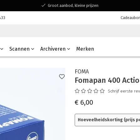
Groot aanbod, kleine prijzen
Bereikbaar voor al jouw vragen
433
Cadeaubo
Winkelen bij een Belgisch familiebedrijf
Scannen
Archiveren
Merken
FOMA
Fomapan 400 Actio
Schrijf eerste re
€ 6,00
Hoeveelheidskorting
(prijs p