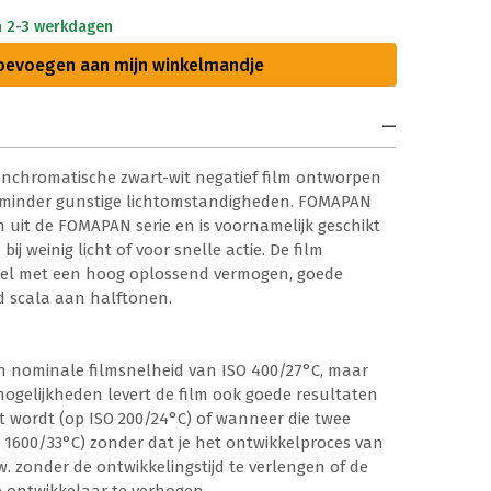
n 2-3 werkdagen
oevoegen aan mijn winkelmandje
nchromatische zwart-wit negatief film ontworpen
j minder gunstige lichtomstandigheden. FOMAPAN
lm uit de FOMAPAN serie en is voornamelijk geschikt
 weinig licht of voor snelle actie. De film
rel met een hoog oplossend vermogen, goede
d scala aan halftonen.
n nominale filmsnelheid van ISO 400/27°C, maar
smogelijkheden levert de film ook goede resultaten
t wordt (op ISO 200/24°C) of wanneer die twee
 1600/33°C) zonder dat je het ontwikkelproces van
. zonder de ontwikkelingstijd te verlengen of de