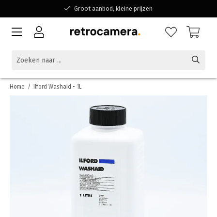
Groot aanbod, kleine prijzen
Bereikbaar voor al jouw vragen
Winkelen bij een Belgisch familiebedrijf
Home
/
Ilford Washaid - 1L