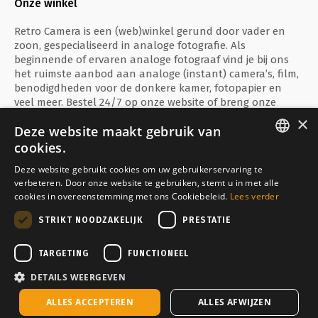
Onze winkel
Retro Camera is een (web)winkel gerund door vader en
zoon, gespecialiseerd in analoge fotografie. Als
beginnende of ervaren analoge fotograaf vind je bij ons
het ruimste aanbod aan analoge (instant) camera’s, film,
benodigdheden voor de donkere kamer, fotopapier en
veel meer. Bestel 24/7 op onze website of breng onze
fysieke winkel te Ieper een bezoekje!
×
Deze website maakt gebruik van
cookies.
ENGLISH
Deze website gebruikt cookies om uw gebruikerservaring te
verbeteren. Door onze website te gebruiken, stemt u in met alle
FRANÇAIS
Veilig betalen met
cookies in overeenstemming met ons Cookiebeleid.
Lees verder
NEDERLANDS
STRIKT NOODZAKELIJK
PRESTATIE
Bezorgd door
TARGETING
FUNCTIONEEL
DETAILS WEERGEVEN
Tijdelijk uitverkocht
ALLES ACCEPTEREN
ALLES AFWIJZEN
Copyright © Media Service 2026 - BE 0438 614 796
Toevoegen aan mijn winkelmandje