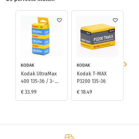
-
KODAK
KODAK
KE
Kodak UltraMax
Kodak T-MAX
Ke
400 135-36 / 3-
P3200 135-36
St
pak
Sm
€ 33.99
€ 18.49
€ 
Ne
Ri