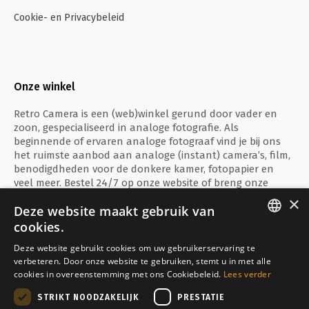
Cookie- en Privacybeleid
Onze winkel
Retro Camera is een (web)winkel gerund door vader en
zoon, gespecialiseerd in analoge fotografie. Als
beginnende of ervaren analoge fotograaf vind je bij ons
het ruimste aanbod aan analoge (instant) camera’s, film,
benodigdheden voor de donkere kamer, fotopapier en
veel meer. Bestel 24/7 op onze website of breng onze
fysieke winkel te Ieper een bezoekje!
×
Deze website maakt gebruik van
cookies.
ENGLISH
Deze website gebruikt cookies om uw gebruikerservaring te
verbeteren. Door onze website te gebruiken, stemt u in met alle
FRANÇAIS
Veilig betalen met
cookies in overeenstemming met ons Cookiebeleid.
Lees verder
NEDERLANDS
STRIKT NOODZAKELIJK
PRESTATIE