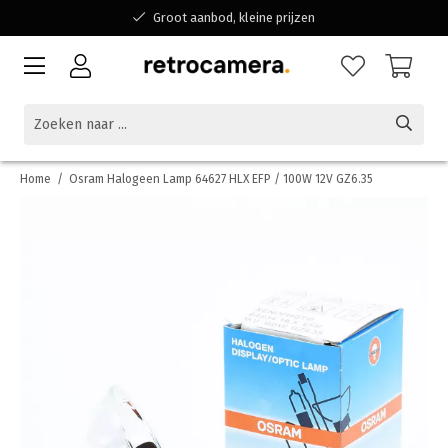
Groot aanbod, kleine prijzen
Bereikbaar voor al jouw vragen
Winkelen bij een Belgisch familiebedrijf
Home
/
Osram Halogeen Lamp 64627 HLX EFP / 100W 12V GZ6.35