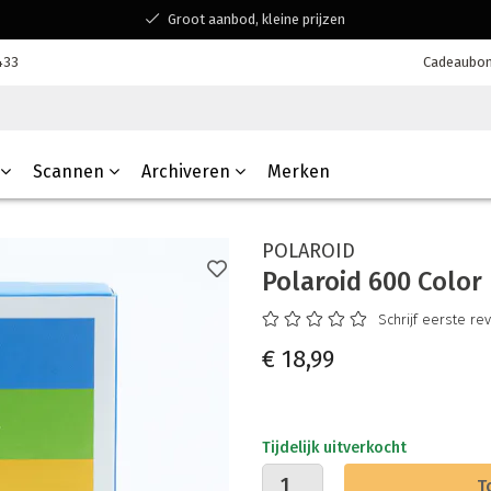
Groot aanbod, kleine prijzen
Bereikbaar voor al jouw vragen
433
Cadeaubo
Winkelen bij een Belgisch familiebedrijf
Scannen
Archiveren
Merken
POLAROID
Polaroid 600 Color 
Schrijf eerste re
€ 18,99
Tijdelijk uitverkocht
T