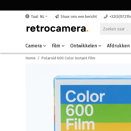
Taal: NL
Stuur ons een bericht
+32(0)57215
Camera
Film
Ontwikkelen
Afdrukken
Home
/
Polaroid 600 Color Instant Film