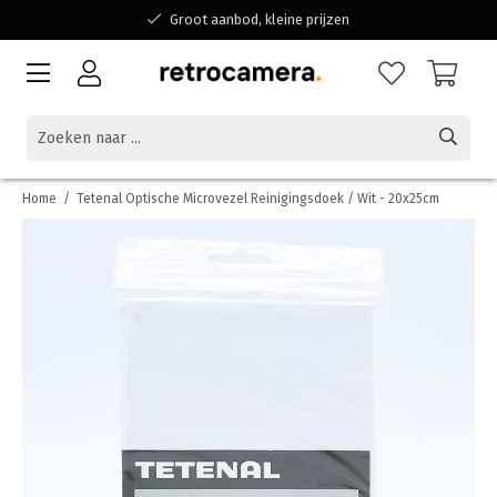
Groot aanbod, kleine prijzen
Bereikbaar voor al jouw vragen
Winkelen bij een Belgisch familiebedrijf
Home
/
Tetenal Optische Microvezel Reinigingsdoek / Wit - 20x25cm