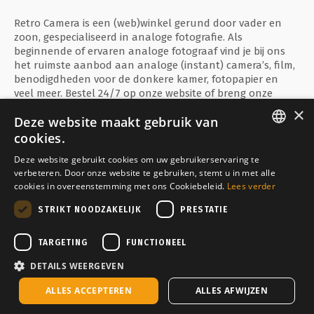
Retro Camera is een (web)winkel gerund door vader en
zoon, gespecialiseerd in analoge fotografie. Als
beginnende of ervaren analoge fotograaf vind je bij ons
het ruimste aanbod aan analoge (instant) camera’s, film,
benodigdheden voor de donkere kamer, fotopapier en
veel meer. Bestel 24/7 op onze website of breng onze
fysieke winkel te Ieper een bezoekje!
×
Deze website maakt gebruik van
cookies.
ENGLISH
Deze website gebruikt cookies om uw gebruikerservaring te
verbeteren. Door onze website te gebruiken, stemt u in met alle
FRANÇAIS
Veilig betalen met
cookies in overeenstemming met ons Cookiebeleid.
Lees verder
NEDERLANDS
STRIKT NOODZAKELIJK
PRESTATIE
Bezorgd door
TARGETING
FUNCTIONEEL
DETAILS WEERGEVEN
Op voorraad, verzonden binnen 2-3 werkdagen
ALLES ACCEPTEREN
ALLES AFWIJZEN
Copyright © Media Service 2026 - BE 0438 614 796
Toevoegen aan mijn winkelmandje
Powered by
Tilroy