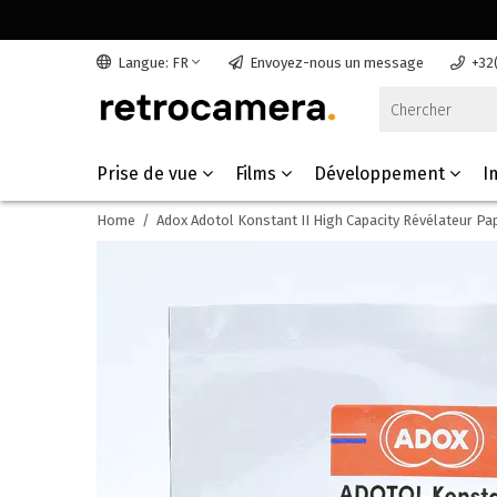
Langue: FR
Envoyez-nous un message
+32
Prise de vue
Films
Développement
I
Home
/
Adox Adotol Konstant II High Capacity Révélateur Pap