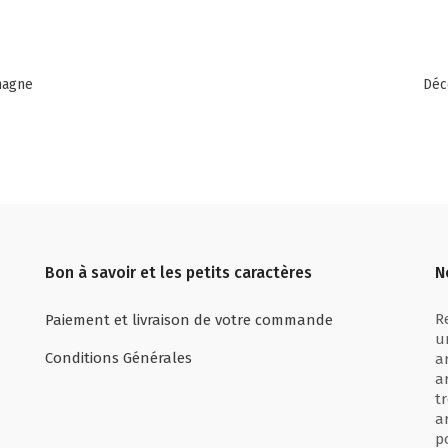
magne
Déc
Bon à savoir et les petits caractères
N
R
Paiement et livraison de votre commande
u
Conditions Générales
a
a
t
a
p