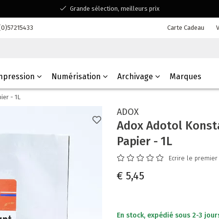
Grande sélection, meilleurs prix
Disponible pour toutes vos questions
(0)57215433
Carte Cadeau
V
Shopping dans une entreprise familiale belge
mpression
Numérisation
Archivage
Marques
ier - 1L
ADOX
Adox Adotol Konsta
Papier - 1L
Ecrire le premier
€ 5,45
En stock, expédié sous 2-3 jour