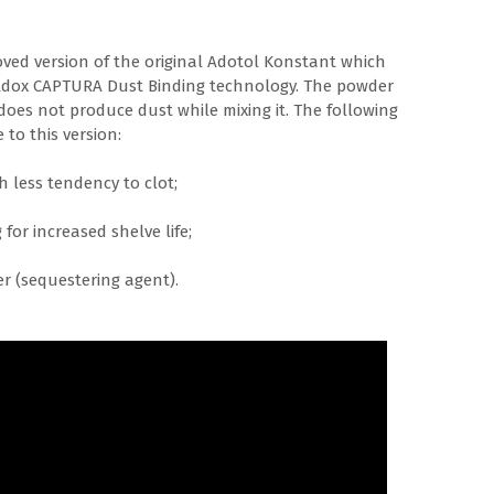
oved version of the original Adotol Konstant which
Adox CAPTURA Dust Binding technology. The powder
oes not produce dust while mixing it. The following
to this version:
less tendency to clot;
r increased shelve life;
r (sequestering agent).