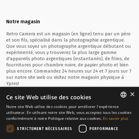
Notre magasin
Retro Camera est un magasin (en ligne) tenu par un père
et son fils, spécialisé dans la photographie argentique.
Que vous soyez un photographe argentique débutant ou
expérimenté, vous y trouverez la plus large gamme
d'appareils photo argentiques (instantanés), de films, de
fournitures pour chambre noire, de papier photo et bien
plus encore. Commandez 24 heures sur 24 et 7 jours sur 7
sur notre site web ou visitez notre magasin physique à
Ypres!
×
Ce site Web utilise des cookies
Notre site Web utilise des cookies pour améliorer l'expérience
ENGLISH
utilisateur. En utilisant notre site Web, vous acceptez tous les cookies
Paiement sécurisé avec
conformément à notre Politique relative aux cookies.
En savoir plus
FRANÇAIS
STRICTEMENT NÉCESSAIRES
PERFORMANCE
NEDERLANDS
Inquiet par