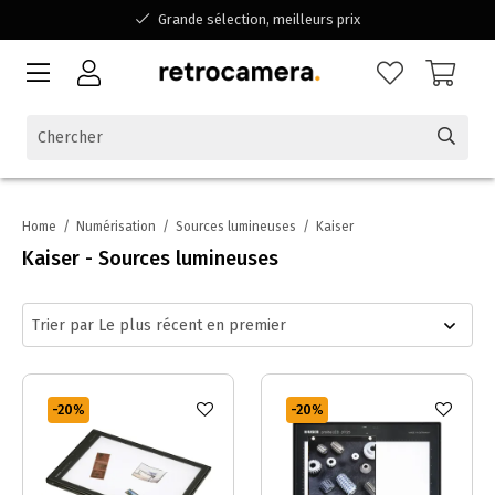
Grande sélection, meilleurs prix
Disponible pour toutes vos questions
Shopping dans une entreprise familiale belge
Home
/
Numérisation
/
Sources lumineuses
/
Kaiser
Kaiser - Sources lumineuses
-20
%
-20
%