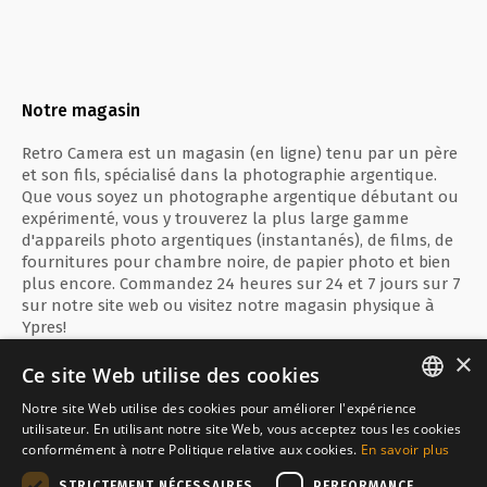
Notre magasin
Retro Camera est un magasin (en ligne) tenu par un père
et son fils, spécialisé dans la photographie argentique.
Que vous soyez un photographe argentique débutant ou
expérimenté, vous y trouverez la plus large gamme
d'appareils photo argentiques (instantanés), de films, de
fournitures pour chambre noire, de papier photo et bien
plus encore. Commandez 24 heures sur 24 et 7 jours sur 7
sur notre site web ou visitez notre magasin physique à
Ypres!
×
Ce site Web utilise des cookies
Notre site Web utilise des cookies pour améliorer l'expérience
ENGLISH
utilisateur. En utilisant notre site Web, vous acceptez tous les cookies
Paiement sécurisé avec
conformément à notre Politique relative aux cookies.
En savoir plus
FRANÇAIS
STRICTEMENT NÉCESSAIRES
PERFORMANCE