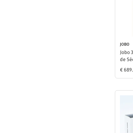
JOBO
Jobo 3
de Sé
€ 689