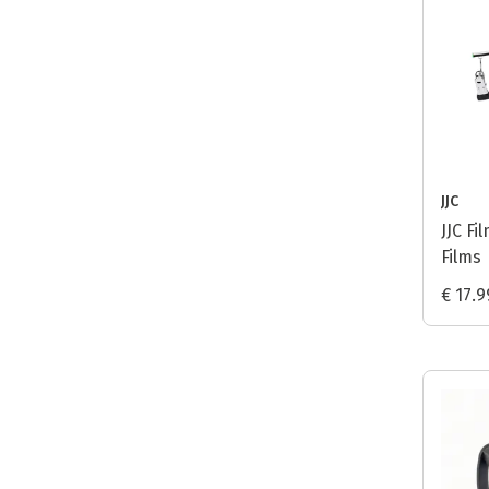
JJC
JJC Fi
Films
€ 17.9