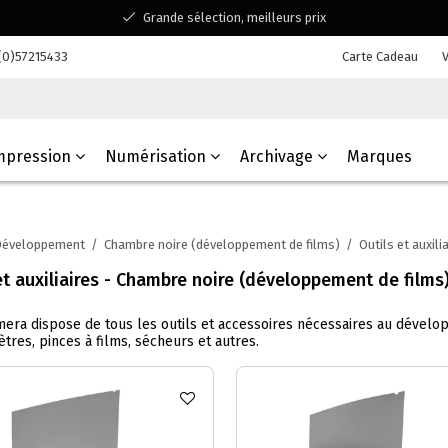
Grande sélection, meilleurs prix
Disponible pour toutes vos questions
(0)57215433
Carte Cadeau
V
Shopping dans une entreprise familiale belge
mpression
Numérisation
Archivage
Marques
Développement
/
Chambre noire (développement de films)
/
Outils et auxili
et auxiliaires - Chambre noire (développement de films
era dispose de tous les outils et accessoires nécessaires au dévelop
res, pinces à films, sécheurs et autres.