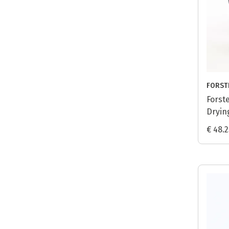
FORST
Forste
Drying
Noir
€ 48.2