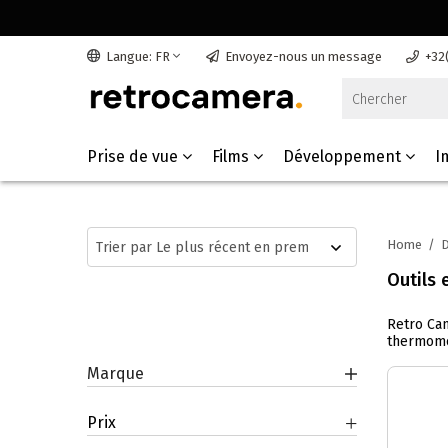
Langue: FR
Envoyez-nous un message
+32
Prise de vue
Films
Développement
I
Home
/
Outils 
Retro Cam
thermomèt
Marque
Prix