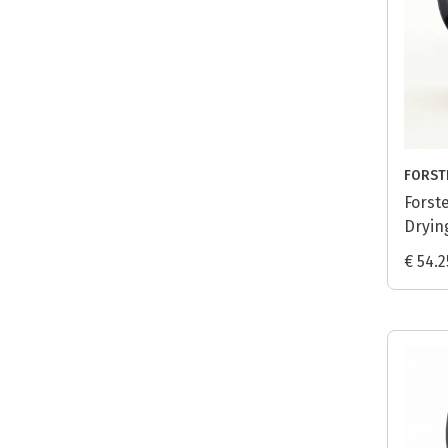
FORST
Forste
Drying
Noir
€ 54.2