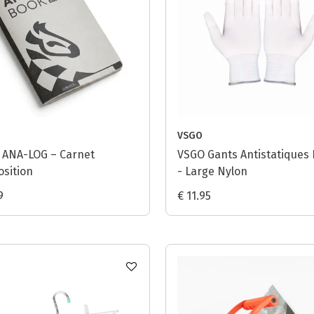
VSGO
 ANA-LOG – Carnet
VSGO Gants Antistatiques 
osition
- Large Nylon
9
€ 11.95