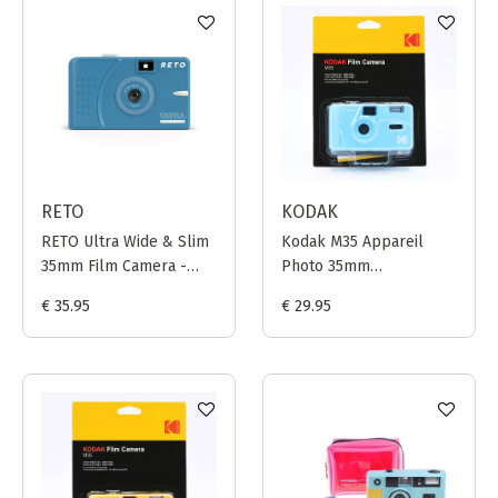
RETO
KODAK
RETO Ultra Wide & Slim
Kodak M35 Appareil
35mm Film Camera -
Photo 35mm
Murky Blue
(Réutilisable) - Bleu
€ 35.95
€ 29.95