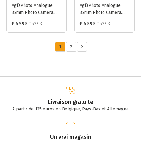
AgfaPhoto Analogue
AgfaPhoto Analogue
35mm Photo Camera
35mm Photo Camera
(Reusable) - Noir + 2x
(Reusable) - Marron +
€ 49.99
€ 53.93
€ 49.99
€ 53.93
Kodak UltraMax 135-36
2x Kodak UltraMax 135-
36
1
2
Livraison gratuite
A partir de 125 euros en Belgique, Pays-Bas et Allemagne
Un vrai magasin