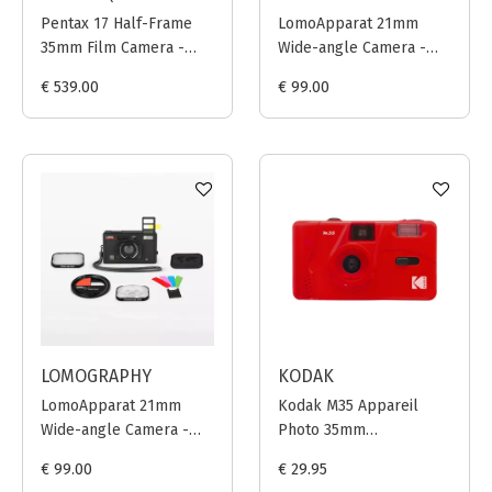
Pentax 17 Half-Frame
LomoApparat 21mm
35mm Film Camera -
Wide-angle Camera -
Dark Silver
Neubau
€ 539.00
€ 99.00
LOMOGRAPHY
KODAK
LomoApparat 21mm
Kodak M35 Appareil
Wide-angle Camera -
Photo 35mm
Noir
(Réutilisable) - Rouge
€ 99.00
€ 29.95