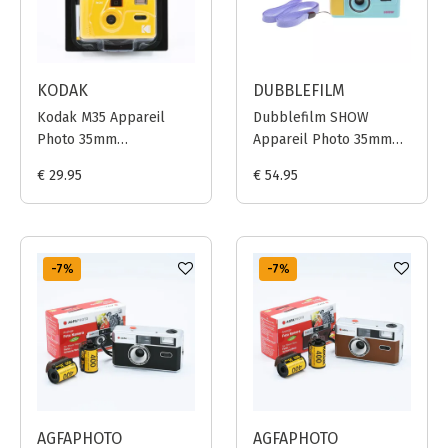
KODAK
DUBBLEFILM
Kodak M35 Appareil
Dubblefilm SHOW
Photo 35mm
Appareil Photo 35mm
(Réutilisable) - Jaune
(Réutilisable) -
€ 29.95
€ 54.95
Turquoise
-7
%
-7
%
AGFAPHOTO
AGFAPHOTO