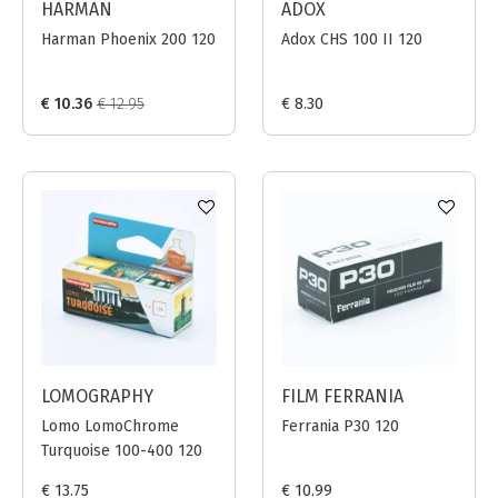
HARMAN
ADOX
Harman Phoenix 200 120
Adox CHS 100 II 120
€ 10.36
€ 12.95
€ 8.30
LOMOGRAPHY
FILM FERRANIA
Lomo LomoChrome
Ferrania P30 120
Turquoise 100-400 120
€ 13.75
€ 10.99