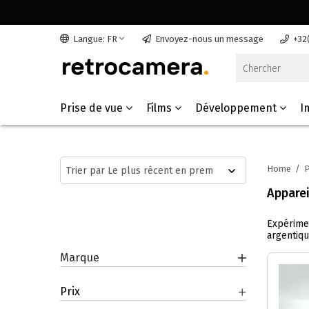
Langue: FR
Envoyez-nous un message
+32
Prise de vue
Films
Développement
I
Home
/
P
Apparei
Expérimen
argentiqu
Marque
Prix