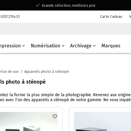
Grande sélection, meilleurs prix
Disponible pour toutes vos questions
(0)57215433
Carte Cadeau
V
Shopping dans une entreprise familiale belge
mpression
Numérisation
Archivage
Marques
rise de vue
/
Appareils photo à sténopé
ls photo à sténopé
tez la forme la plus simple de la photographie. Revenez aux origin
es avec l'un des appareils à sténopé de notre gamme. Ne vous inquiéte