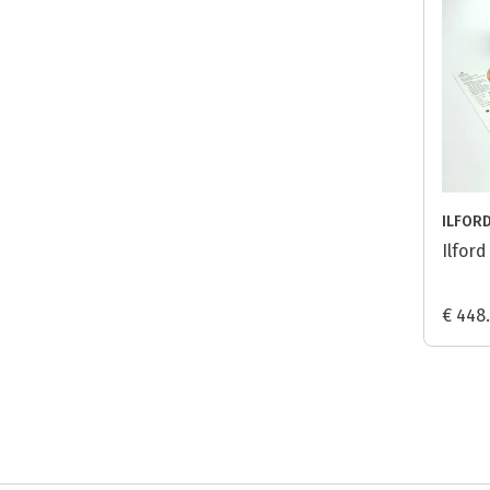
ILFOR
Ilfor
€ 448