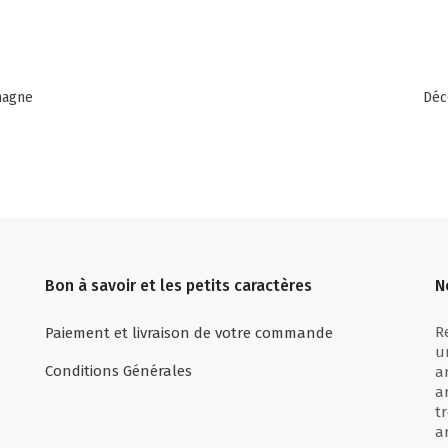
magne
Déc
Bon à savoir et les petits caractères
N
R
Paiement et livraison de votre commande
u
Conditions Générales
a
a
t
a