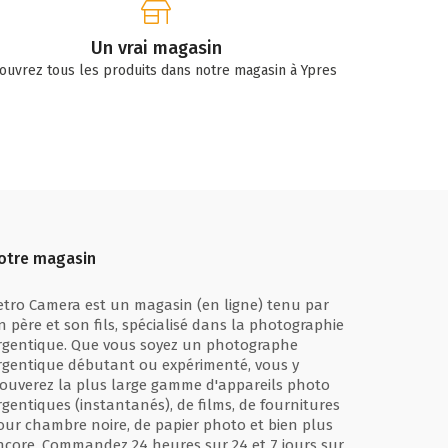
Un vrai magasin
ouvrez tous les produits dans notre magasin à Ypres
otre magasin
etro Camera est un magasin (en ligne) tenu par
n père et son fils, spécialisé dans la photographie
rgentique. Que vous soyez un photographe
rgentique débutant ou expérimenté, vous y
rouverez la plus large gamme d'appareils photo
rgentiques (instantanés), de films, de fournitures
our chambre noire, de papier photo et bien plus
ncore. Commandez 24 heures sur 24 et 7 jours sur