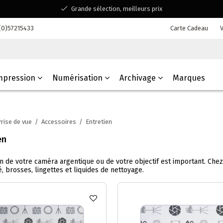
Grande sélection, meilleurs prix
Disponible pour toutes vos questions
(0)57215433
Carte Cadeau
V
Shopping dans une entreprise familiale belge
mpression
Numérisation
Archivage
Marques
rise de vue
/
Accessoires
/
Entretien
en
en de votre caméra argentique ou de votre objectif est important. Chez
 brosses, lingettes et liquides de nettoyage.