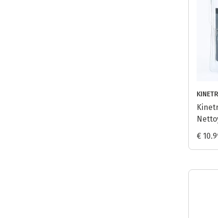
KINET
Kinet
Netto
Micro
€ 10.9