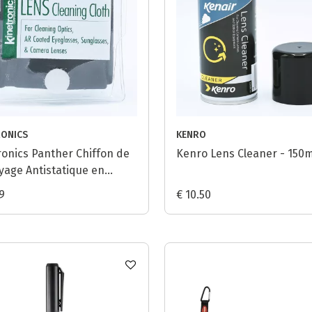
RONICS
KENRO
ronics Panther Chiffon de
Kenro Lens Cleaner - 150m
yage Antistatique en
fibres / Noir - 20x20cm
9
€ 10.50