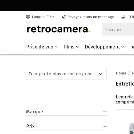
Langue: FR
Envoyez-nous un message
+32
Prise de vue
Films
Développement
I
Home
/
P
Entreti
L'entreti
comprimé,
Marque
Prix