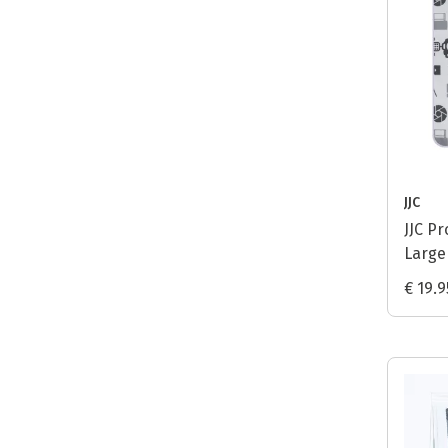
JJC
JJC P
Large
€ 19.9