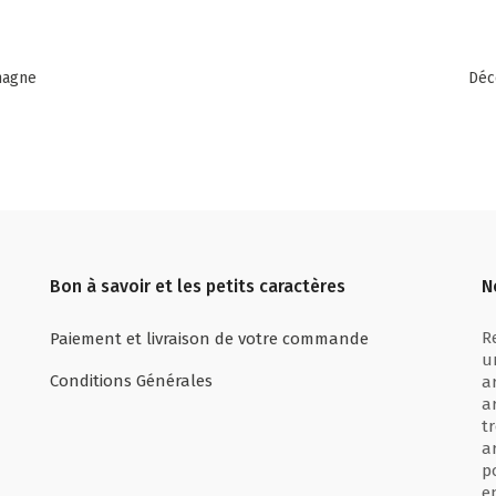
magne
Déc
Bon à savoir et les petits caractères
N
R
Paiement et livraison de votre commande
u
Conditions Générales
a
a
t
a
p
e