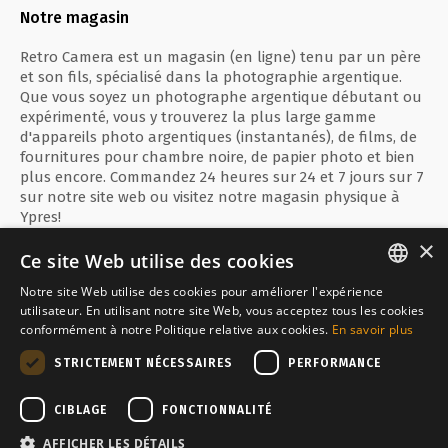
Notre magasin
Retro Camera est un magasin (en ligne) tenu par un père
et son fils, spécialisé dans la photographie argentique.
Que vous soyez un photographe argentique débutant ou
expérimenté, vous y trouverez la plus large gamme
d'appareils photo argentiques (instantanés), de films, de
fournitures pour chambre noire, de papier photo et bien
plus encore. Commandez 24 heures sur 24 et 7 jours sur 7
sur notre site web ou visitez notre magasin physique à
Ypres!
×
Ce site Web utilise des cookies
Notre site Web utilise des cookies pour améliorer l'expérience
ENGLISH
utilisateur. En utilisant notre site Web, vous acceptez tous les cookies
Paiement sécurisé avec
conformément à notre Politique relative aux cookies.
En savoir plus
FRANÇAIS
STRICTEMENT NÉCESSAIRES
PERFORMANCE
NEDERLANDS
Inquiet par
CIBLAGE
FONCTIONNALITÉ
AFFICHER LES DÉTAILS