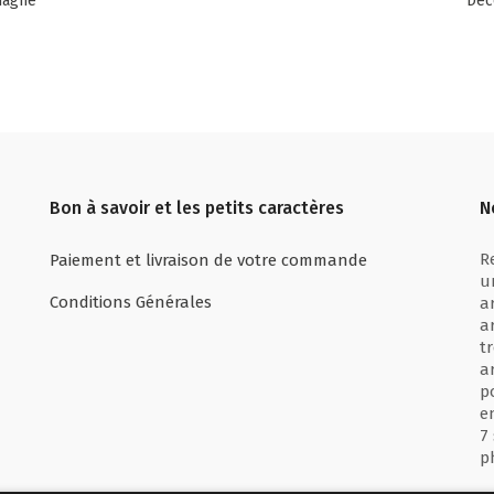
magne
Déc
Bon à savoir et les petits caractères
N
R
Paiement et livraison de votre commande
u
Conditions Générales
a
a
t
a
p
e
7
p