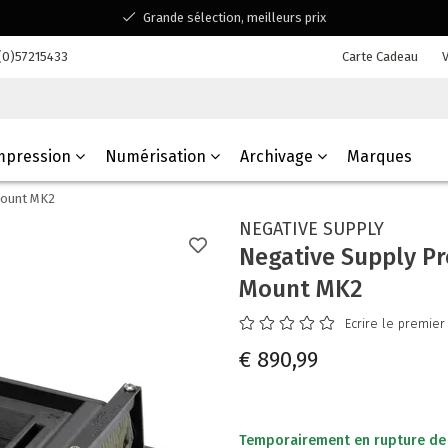
Grande sélection, meilleurs prix
Disponible pour toutes vos questions
(0)57215433
Carte Cadeau
V
Shopping dans une entreprise familiale belge
mpression
Numérisation
Archivage
Marques
Mount MK2
NEGATIVE SUPPLY
Negative Supply Pr
Mount MK2
Ecrire le premier
€ 890,99
Temporairement en rupture de