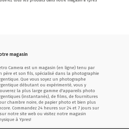
ouvrez tous les produits dans notre magasin à Ypres
otre magasin
etro Camera est un magasin (en ligne) tenu par
n père et son fils, spécialisé dans la photographie
rgentique. Que vous soyez un photographe
rgentique débutant ou expérimenté, vous y
rouverez la plus large gamme d'appareils photo
rgentiques (instantanés), de films, de fournitures
our chambre noire, de papier photo et bien plus
ncore. Commandez 24 heures sur 24 et 7 jours sur
 sur notre site web ou visitez notre magasin
hysique à Ypres!