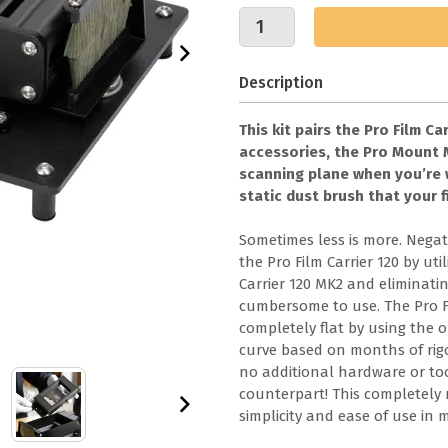
Description
This kit pairs the Pro Film C
accessories, the Pro Mount MK
scanning plane when you’re 
static dust brush that your 
Sometimes less is more. Negati
the Pro Film Carrier 120 by ut
Carrier 120 MK2 and eliminat
cumbersome to use. The Pro F
completely flat by using the
curve based on months of rigo
no additional hardware or tools
counterpart! This completely 
simplicity and ease of use in 