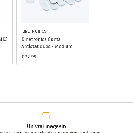
KINETRONICS
 MK3
Kinetronics Gants
Antistatiques - Medium
€ 22.99
Un vrai magasin