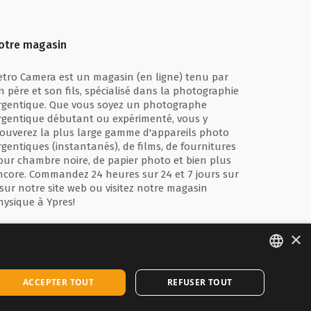
otre magasin
etro Camera est un magasin (en ligne) tenu par
n père et son fils, spécialisé dans la photographie
rgentique. Que vous soyez un photographe
rgentique débutant ou expérimenté, vous y
rouverez la plus large gamme d'appareils photo
rgentiques (instantanés), de films, de fournitures
our chambre noire, de papier photo et bien plus
ncore. Commandez 24 heures sur 24 et 7 jours sur
 sur notre site web ou visitez notre magasin
hysique à Ypres!
×
ENGLISH
ACCEPTER TOUT
REFUSER TOUT
FRANÇAIS