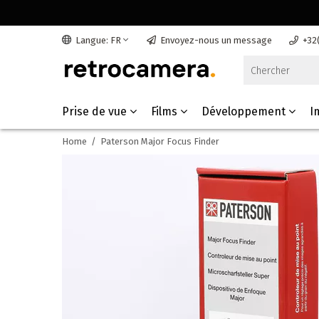
Langue: FR
Envoyez-nous un message
+32
Prise de vue
Films
Développement
I
Home
/
Paterson Major Focus Finder