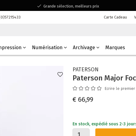
Grande sélection, meilleurs prix
Disponible pour toutes vos questions
(0)57215433
Carte Cadeau
V
Shopping dans une entreprise familiale belge
mpression
Numérisation
Archivage
Marques
PATERSON
Paterson Major Foc
Ecrire le premier
€ 66,99
En stock, expédié sous 2-3 jour