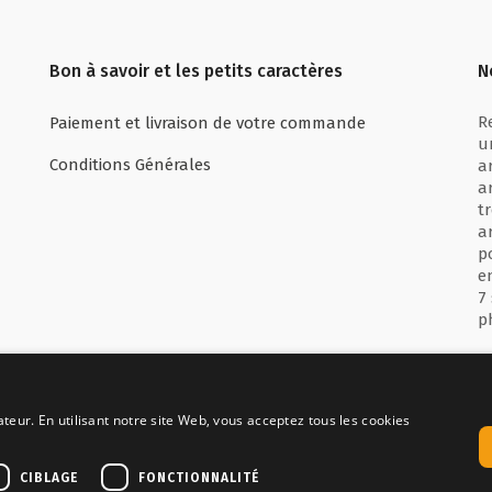
Bon à savoir et les petits caractères
N
R
Paiement et livraison de votre commande
u
Conditions Générales
a
a
t
a
p
e
7
p
ateur. En utilisant notre site Web, vous acceptez tous les cookies
sé avec
Inquiet par
CIBLAGE
FONCTIONNALITÉ