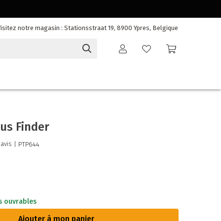
isitez notre magasin : Stationsstraat 19, 8900 Ypres, Belgique
us Finder
 avis
| PTP644
s ouvrables
Ajouter à mon panier