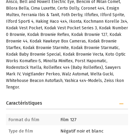
Ansco, Bell and Howell Electric Eye, Bencini of Milan Comet,
Bilora Bella, Cima Luxette, Certo Dolly, Coronet 4x4, Ensign
Multex, Ferrania Ibis & Tanit, Foth Derby, Ilfoflex, Ilford Sprite,
Ilford Sporti 4, Haking Haco 4x4, Ikonta, Kochmann Korelle 3x4,
Kodak Vest Pocket, Kodak Vest Pocket Series 3, Kodak Number
0 Brownie, Kodak Brownie Reflex, Kodak Brownie 127, Kodak
Brownie 44, Kodak Hawkeye Box Cameras, Kodak Brownie
Starflex, Kodak Brownie Starmite, Kodak Brownie Starmatic,
Kodak Baby Brownie Special, Kodak Brownie Vecta, Koto Optic
Works Komaflex-S, Minolta Miniflex, Porst Hapomatic,
Rodenstock Ysella, Rolleiflex 4x4 (Baby Rolleiflex), Sawyers
Mark IV, Voigtlander Perkeo, Walz Automat, Welta Gucki,
Whitehouse Beacon Autoflash, Yashica 4x4-Models, Zeiss Ikon
Tengor.
Caractéristiques
Format du film
Film 127
Type de film
Négatif noir et blanc