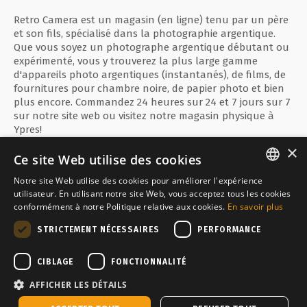
Retro Camera est un magasin (en ligne) tenu par un père
et son fils, spécialisé dans la photographie argentique.
Que vous soyez un photographe argentique débutant ou
expérimenté, vous y trouverez la plus large gamme
d'appareils photo argentiques (instantanés), de films, de
fournitures pour chambre noire, de papier photo et bien
plus encore. Commandez 24 heures sur 24 et 7 jours sur 7
sur notre site web ou visitez notre magasin physique à
Ypres!
×
Ce site Web utilise des cookies
Notre site Web utilise des cookies pour améliorer l'expérience
ENGLISH
utilisateur. En utilisant notre site Web, vous acceptez tous les cookies
Paiement sécurisé avec
conformément à notre Politique relative aux cookies.
En savoir plus
FRANÇAIS
STRICTEMENT NÉCESSAIRES
PERFORMANCE
NEDERLANDS
Inquiet par
CIBLAGE
FONCTIONNALITÉ
AFFICHER LES DÉTAILS
Temporairement en rupture de stock