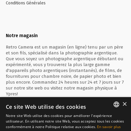
Conditions Générales
Notre magasin
Retro Camera est un magasin (en ligne) tenu par un père
et son fils, spécialisé dans la photographie argentique.
Que vous soyez un photographe argentique débutant ou
expérimenté, vous y trouverez la plus large gamme
d'appareils photo argentiques (instantanés), de films, de
fournitures pour chambre noire, de papier photo et bien
plus encore. Commandez 24 heures sur 24 et 7 jours sur 7
sur notre site web ou visitez notre magasin physique à
Ypres!
×
Ce site Web utilise des cookies
Notre site Web utilise des cookies pour améliorer l'expérience
ENGLISH
utilisateur. En utilisant notre site Web, vous acceptez tous les cookies
Paiement sécurisé avec
conformément à notre Politique relative aux cookies.
En savoir plus
FRANÇAIS