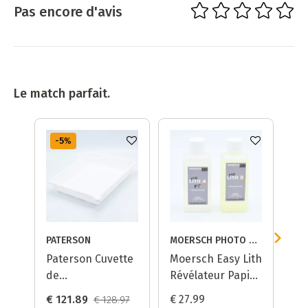
Pas encore d'avis
Le match parfait.
-5
%
PATERSON
MOERSCH PHOTO CHEMIE
BE
Paterson Cuvette
Moersch Easy Lith
Be
de
Révélateur Papier
Ré
Développement
Édition Fomatone
à 
€ 121.89
€ 27.99
€ 
€ 128.97