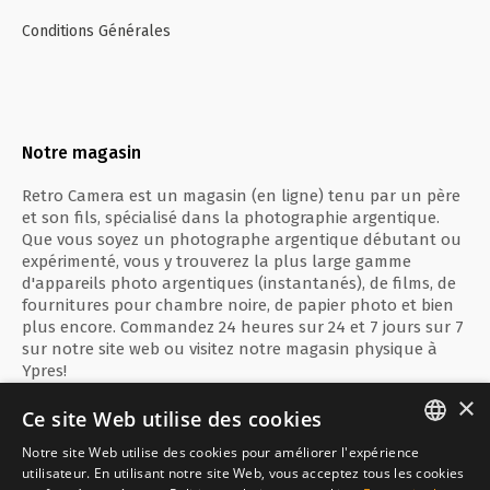
Conditions Générales
Notre magasin
Retro Camera est un magasin (en ligne) tenu par un père
et son fils, spécialisé dans la photographie argentique.
Que vous soyez un photographe argentique débutant ou
expérimenté, vous y trouverez la plus large gamme
d'appareils photo argentiques (instantanés), de films, de
fournitures pour chambre noire, de papier photo et bien
plus encore. Commandez 24 heures sur 24 et 7 jours sur 7
sur notre site web ou visitez notre magasin physique à
Ypres!
×
Ce site Web utilise des cookies
Notre site Web utilise des cookies pour améliorer l'expérience
ENGLISH
utilisateur. En utilisant notre site Web, vous acceptez tous les cookies
Paiement sécurisé avec