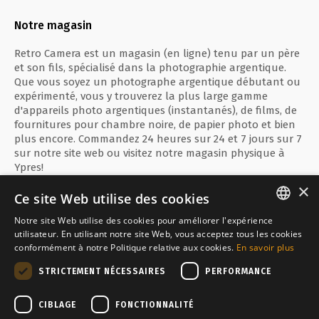
Notre magasin
Retro Camera est un magasin (en ligne) tenu par un père
et son fils, spécialisé dans la photographie argentique.
Que vous soyez un photographe argentique débutant ou
expérimenté, vous y trouverez la plus large gamme
d'appareils photo argentiques (instantanés), de films, de
fournitures pour chambre noire, de papier photo et bien
plus encore. Commandez 24 heures sur 24 et 7 jours sur 7
sur notre site web ou visitez notre magasin physique à
Ypres!
×
Ce site Web utilise des cookies
Notre site Web utilise des cookies pour améliorer l'expérience
ENGLISH
utilisateur. En utilisant notre site Web, vous acceptez tous les cookies
Paiement sécurisé avec
conformément à notre Politique relative aux cookies.
En savoir plus
FRANÇAIS
STRICTEMENT NÉCESSAIRES
PERFORMANCE
NEDERLANDS
Inquiet par
CIBLAGE
FONCTIONNALITÉ