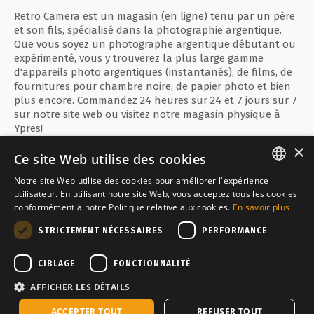
Retro Camera est un magasin (en ligne) tenu par un père
et son fils, spécialisé dans la photographie argentique.
Que vous soyez un photographe argentique débutant ou
expérimenté, vous y trouverez la plus large gamme
d'appareils photo argentiques (instantanés), de films, de
fournitures pour chambre noire, de papier photo et bien
plus encore. Commandez 24 heures sur 24 et 7 jours sur 7
sur notre site web ou visitez notre magasin physique à
Ypres!
×
Ce site Web utilise des cookies
Notre site Web utilise des cookies pour améliorer l'expérience
ENGLISH
utilisateur. En utilisant notre site Web, vous acceptez tous les cookies
Paiement sécurisé avec
conformément à notre Politique relative aux cookies.
En savoir plus
FRANÇAIS
STRICTEMENT NÉCESSAIRES
PERFORMANCE
NEDERLANDS
Inquiet par
CIBLAGE
FONCTIONNALITÉ
AFFICHER LES DÉTAILS
En stock, expédié sous 2-3 jours ouvrables
ACCEPTER TOUT
REFUSER TOUT