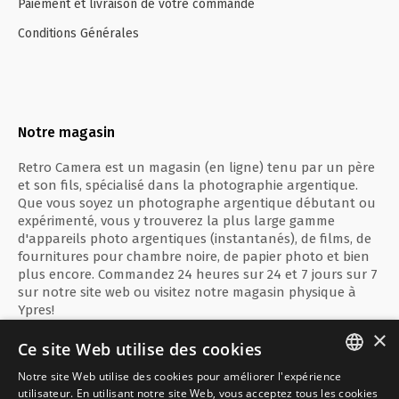
Paiement et livraison de votre commande
Conditions Générales
Notre magasin
Retro Camera est un magasin (en ligne) tenu par un père
et son fils, spécialisé dans la photographie argentique.
Que vous soyez un photographe argentique débutant ou
expérimenté, vous y trouverez la plus large gamme
d'appareils photo argentiques (instantanés), de films, de
fournitures pour chambre noire, de papier photo et bien
plus encore. Commandez 24 heures sur 24 et 7 jours sur 7
sur notre site web ou visitez notre magasin physique à
Ypres!
×
Ce site Web utilise des cookies
Notre site Web utilise des cookies pour améliorer l'expérience
ENGLISH
utilisateur. En utilisant notre site Web, vous acceptez tous les cookies