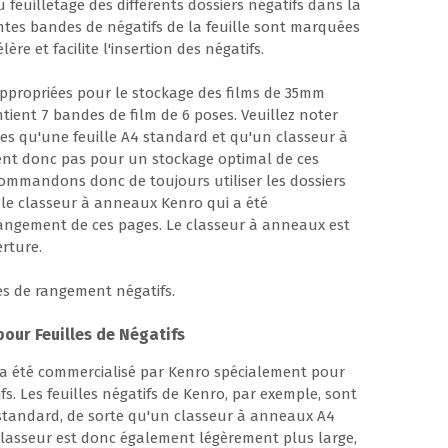
feuilletage des différents dossiers négatifs dans la
entes bandes de négatifs de la feuille sont marquées
ère et facilite l'insertion des négatifs.
 appropriées pour le stockage des films de 35mm
tient 7 bandes de film de 6 poses. Veuillez noter
ges qu'une feuille A4 standard et qu'un classeur à
nt donc pas pour un stockage optimal de ces
commandons donc de toujours utiliser les dossiers
 le classeur à anneaux Kenro qui a été
angement de ces pages. Le classeur à anneaux est
erture.
es de rangement négatifs.
our Feuilles de Négatifs
 a été commercialisé par Kenro spécialement pour
fs. Les feuilles négatifs de Kenro, par exemple, sont
 standard, de sorte qu'un classeur à anneaux A4
classeur est donc également légèrement plus large,