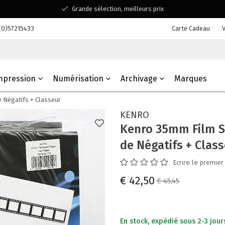
Grande sélection, meilleurs prix
Disponible pour toutes vos questions
(0)57215433
Carte Cadeau
V
Shopping dans une entreprise familiale belge
mpression
Numérisation
Archivage
Marques
 Négatifs + Classeur
KENRO
Kenro 35mm Film S
de Négatifs + Clas
Ecrire le premier
€ 42,50
€ 45,45
En stock, expédié sous 2-3 jour