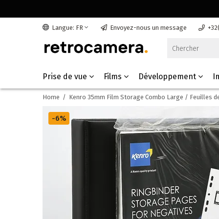
Langue: FR
Envoyez-nous un message
+32
Prise de vue
Films
Développement
I
Home
/
Kenro 35mm Film Storage Combo Large / Feuilles de
-6%