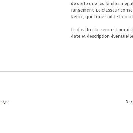
de sorte que les feuilles néga
rangement. Le classeur conserv
Kenro, quel que soit le forma
Le dos du classeur est muni d'
date et description éventuell
magne
Déc