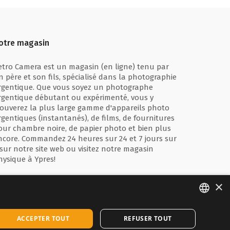
otre magasin
etro Camera est un magasin (en ligne) tenu par
n père et son fils, spécialisé dans la photographie
rgentique. Que vous soyez un photographe
rgentique débutant ou expérimenté, vous y
rouverez la plus large gamme d'appareils photo
rgentiques (instantanés), de films, de fournitures
our chambre noire, de papier photo et bien plus
ncore. Commandez 24 heures sur 24 et 7 jours sur
 sur notre site web ou visitez notre magasin
hysique à Ypres!
×
ENGLISH
ACCEPTER TOUT
REFUSER TOUT