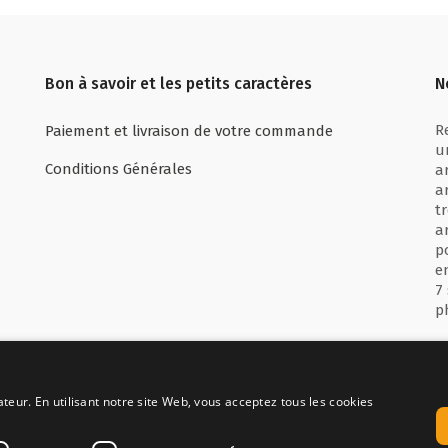
Bon à savoir et les petits caractères
N
R
Paiement et livraison de votre commande
u
Conditions Générales
a
a
t
a
p
e
7
p
ateur. En utilisant notre site Web, vous acceptez tous les cookies
sé avec
Inquiet par