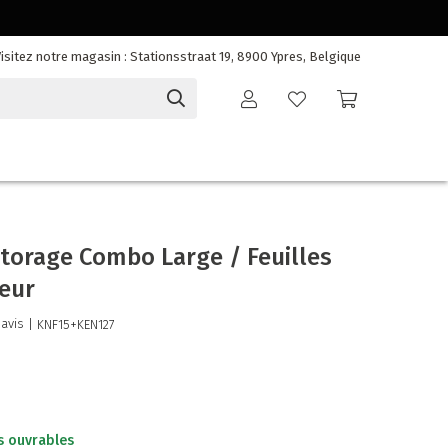
isitez notre magasin : Stationsstraat 19, 8900 Ypres, Belgique
torage Combo Large / Feuilles
seur
 avis
| KNF15+KEN127
s ouvrables