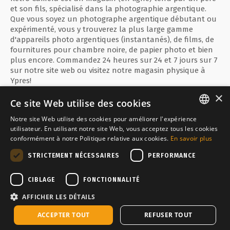
et son fils, spécialisé dans la photographie argentique.
Que vous soyez un photographe argentique débutant ou
expérimenté, vous y trouverez la plus large gamme
d'appareils photo argentiques (instantanés), de films, de
fournitures pour chambre noire, de papier photo et bien
plus encore. Commandez 24 heures sur 24 et 7 jours sur 7
sur notre site web ou visitez notre magasin physique à
Ypres!
×
Ce site Web utilise des cookies
Notre site Web utilise des cookies pour améliorer l'expérience
ENGLISH
utilisateur. En utilisant notre site Web, vous acceptez tous les cookies
Paiement sécurisé avec
conformément à notre Politique relative aux cookies.
En savoir plus
FRANÇAIS
STRICTEMENT NÉCESSAIRES
PERFORMANCE
NEDERLANDS
Inquiet par
CIBLAGE
FONCTIONNALITÉ
AFFICHER LES DÉTAILS
En stock, expédié sous 2-3 jours ouvrables
ACCEPTER TOUT
REFUSER TOUT
Copyright © Media Service 2026 - BE 0438 614 796
Ajouter à mon panier
Powered by
Tilroy